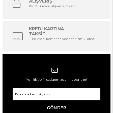
ALIŞVERİŞ
100% Güvenli alışveriş imkanı.
KREDİ KARTINA
TAKSİT
Tüm kredi kartlarına vade farksız 6 Taksit.
Yenilik ve fırsatlarımızdan haber alın!
GÖNDER