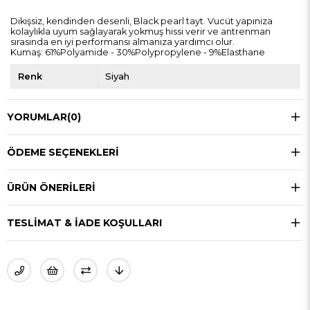
Dikişsiz, kendinden desenli, Black pearl tayt. Vucüt yapınıza
kolaylıkla uyum sağlayarak yokmuş hissi verir ve antrenman
sırasında en iyi performansı almanıza yardımcı olur.
Kumaş: 61%Polyamide - 30%Polypropylene - 9%Elasthane
Renk
Siyah
YORUMLAR
(0)
ÖDEME SEÇENEKLERI
ÜRÜN ÖNERILERI
TESLIMAT & İADE KOŞULLARI