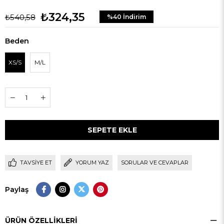
₺324,35
₺540,58
%
40
İndirim
Beden
XS/S
M/L
TAVSIYE ET
YORUM YAZ
SORULAR VE CEVAPLAR
Paylaş
ÜRÜN ÖZELLIKLERI