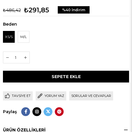
₺291,85
₺486,42
%
40
İndirim
Beden
XS/S
M/L
TAVSIYE ET
YORUM YAZ
SORULAR VE CEVAPLAR
Paylaş
ÜRÜN ÖZELLIKLERI