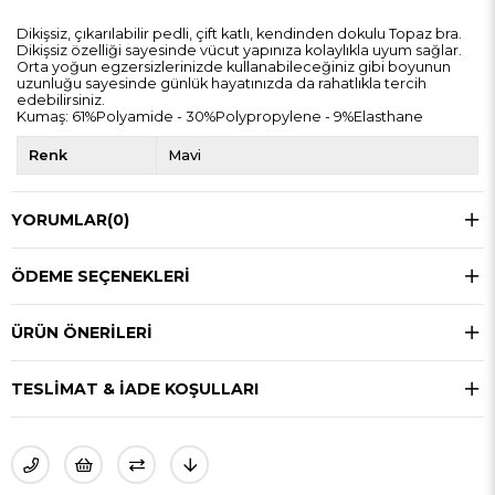
Dikişsiz, çıkarılabilir pedli, çift katlı, kendinden dokulu Topaz bra.
Dikişsiz özelliği sayesinde vücut yapınıza kolaylıkla uyum sağlar.
Orta yoğun egzersizlerinizde kullanabileceğiniz gibi boyunun
uzunluğu sayesinde günlük hayatınızda da rahatlıkla tercih
edebilirsiniz.
Kumaş: 61%Polyamide - 30%Polypropylene - 9%Elasthane
Renk
Mavi
YORUMLAR
(0)
ÖDEME SEÇENEKLERI
ÜRÜN ÖNERILERI
TESLIMAT & İADE KOŞULLARI