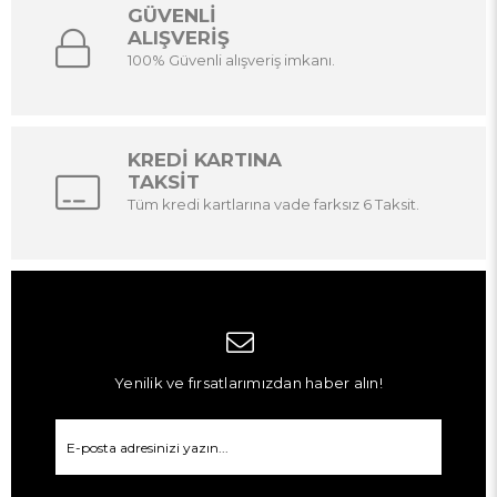
GÜVENLİ
ALIŞVERİŞ
100% Güvenli alışveriş imkanı.
KREDİ KARTINA
TAKSİT
Tüm kredi kartlarına vade farksız 6 Taksit.
Yenilik ve fırsatlarımızdan haber alın!